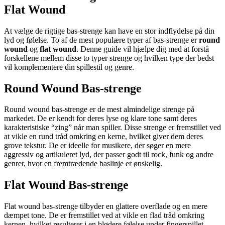
Flat Wound
At vælge de rigtige bas-strenge kan have en stor indflydelse på din
lyd og følelse. To af de mest populære typer af bas-strenge er
round
wound
og
flat wound
. Denne guide vil hjælpe dig med at forstå
forskellene mellem disse to typer strenge og hvilken type der bedst
vil komplementere din spillestil og genre.
Round Wound Bas-strenge
Round wound bas-strenge er de mest almindelige strenge på
markedet. De er kendt for deres lyse og klare tone samt deres
karakteristiske “zing” når man spiller. Disse strenge er fremstillet ved
at vikle en rund tråd omkring en kerne, hvilket giver dem deres
grove tekstur. De er ideelle for musikere, der søger en mere
aggressiv og artikuleret lyd, der passer godt til rock, funk og andre
genrer, hvor en fremtrædende baslinje er ønskelig.
Flat Wound Bas-strenge
Flat wound bas-strenge tilbyder en glattere overflade og en mere
dæmpet tone. De er fremstillet ved at vikle en flad tråd omkring
kernen, hvilket resulterer i en blødere følelse under fingerspillet.