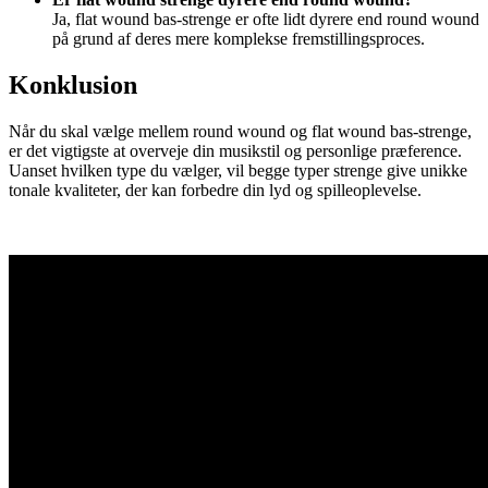
Ja, flat wound bas-strenge er ofte lidt dyrere end round wound
på grund af deres mere komplekse fremstillingsproces.
Konklusion
Når du skal vælge mellem round wound og flat wound bas-strenge,
er det vigtigste at overveje din musikstil og personlige præference.
Uanset hvilken type du vælger, vil begge typer strenge give unikke
tonale kvaliteter, der kan forbedre din lyd og spilleoplevelse.