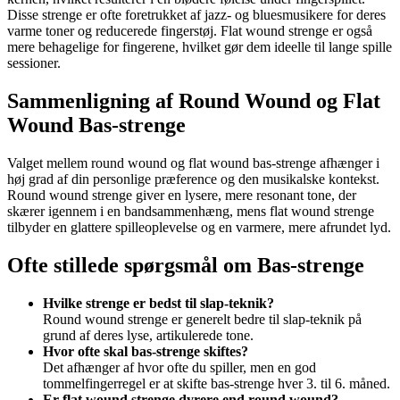
Disse strenge er ofte foretrukket af jazz- og bluesmusikere for deres
varme toner og reducerede fingerstøj. Flat wound strenge er også
mere behagelige for fingerene, hvilket gør dem ideelle til lange spille
sessioner.
Sammenligning af Round Wound og Flat
Wound Bas-strenge
Valget mellem round wound og flat wound bas-strenge afhænger i
høj grad af din personlige præference og den musikalske kontekst.
Round wound strenge giver en lysere, mere resonant tone, der
skærer igennem i en bandsammenhæng, mens flat wound strenge
tilbyder en glattere spilleoplevelse og en varmere, mere afrundet lyd.
Ofte stillede spørgsmål om Bas-strenge
Hvilke strenge er bedst til slap-teknik?
Round wound strenge er generelt bedre til slap-teknik på
grund af deres lyse, artikulerede tone.
Hvor ofte skal bas-strenge skiftes?
Det afhænger af hvor ofte du spiller, men en god
tommelfingerregel er at skifte bas-strenge hver 3. til 6. måned.
Er flat wound strenge dyrere end round wound?