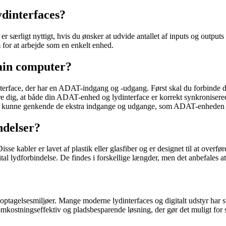
ydinterfaces?
særligt nyttigt, hvis du ønsker at udvide antallet af inputs og outputs i 
or at arbejde som en enkelt enhed.
 min computer?
dinterface, der har en ADAT-indgang og -udgang. Først skal du forbinde
re dig, at både din ADAT-enhed og lydinterface er korrekt synkronisere
puter kunne genkende de ekstra indgange og udgange, som ADAT-enheden 
ndelser?
 kabler er lavet af plastik eller glasfiber og er designet til at overføre
gital lydforbindelse. De findes i forskellige længder, men det anbefales a
 optagelsesmiljøer. Mange moderne lydinterfaces og digitalt udstyr har
omkostningseffektiv og pladsbesparende løsning, der gør det muligt for s