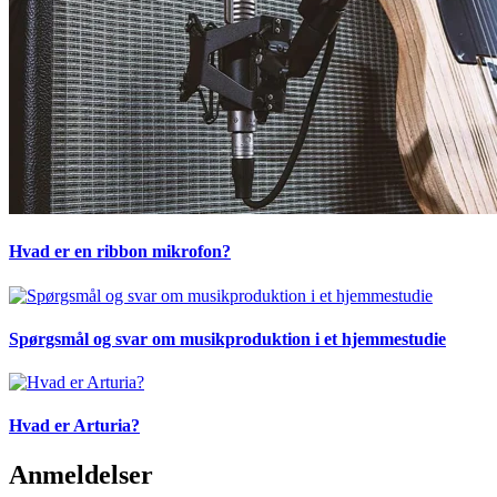
Hvad er en ribbon mikrofon?
Spørgsmål og svar om musikproduktion i et hjemmestudie
Hvad er Arturia?
Anmeldelser