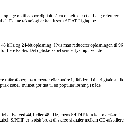
optage op til 8 spor digitalt på en enkelt kassette. I dag refererer
sk kabel. Denne teknologi er kendt som ADAT Lightpipe.
er 48 kHz og 24-bit opløsning. Hvis man reducerer opløsningen til 96
for flere kabler. Det optiske kabel sender lysimpulser, der
re mikrofoner, instrumenter eller andre lydkilder til din digitale audio
tisk kabel, hvilket gør det til en populær løsning i både
digital lyd ved 44,1 eller 48 kHz, mens S/PDIF kun kan overføre 2
abel. S/PDIF er typisk brugt til stereo signaler mellem CD-afspillere,