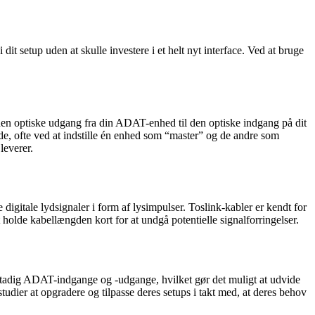
dit setup uden at skulle investere i et helt nyt interface. Ved at bruge
 den optiske udgang fra din ADAT-enhed til den optiske indgang på dit
de, ofte ved at indstille én enhed som “master” og de andre som
leverer.
 digitale lydsignaler i form af lysimpulser. Toslink-kabler er kendt for
t holde kabellængden kort for at undgå potentielle signalforringelser.
 stadig ADAT-indgange og -udgange, hvilket gør det muligt at udvide
tudier at opgradere og tilpasse deres setups i takt med, at deres behov