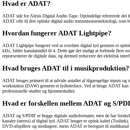
Hvad er ADAT?
ADAT står for Alesis Digital Audio Tape. Oprindeligt refererede det til
ADAT ofte til den optiske digital audio transmissionsteknologi, som br
Hvordan fungerer ADAT Lightpipe?
ADAT Lightpipe fungerer ved at overføre digital lyd gennem et optisk 
kHz, falder kanalantallet til 4. Dette gør det muligt at forbinde flere
repræsenterer de digitale data, og dermed reducerer det elektrisk inter
Hvad bruges ADAT til i musikproduktion?
ADAT bruges primært til at udvide antallet af tilgængelige inputs og out
workstation (DAW) gennem et lydinterface. Ved at bruge ADAT kan du til
professionelle studier og hjemmestudier.
Hvad er forskellen mellem ADAT og S/PD
ADAT og S/PDIF er begge digitale audioformater, men de har forskelli
kanaler (stereo) af digital lyd. ADAT bruger et optisk kabel (Toslink)
DVD-afspillere og modtagere, mens ADAT er beregnet til multikanal op