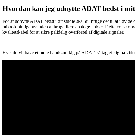
Hvordan kan jeg udnytte ADAT bedst i mit
For at udnytte ADAT bedst i dit studie skal du bruge det til at udvide
mikrofonindgange uden at bruge flere analoge kabler. Dette er især n
kvalitetskabel for at sikre pålidelig overførsel af digitale signaler.
Hvis du vil have et mere hands-on kig på ADAT, så tag et kig på vide