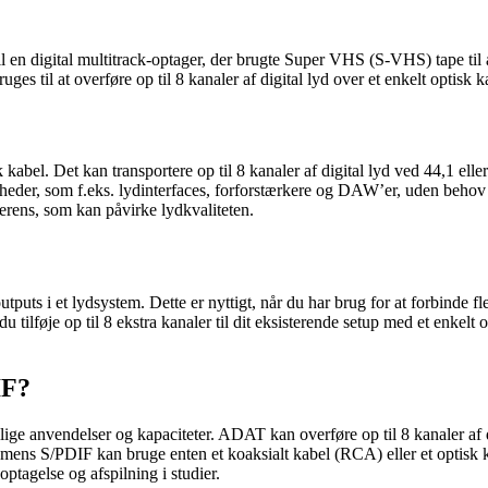
 en digital multitrack-optager, der brugte Super VHS (S-VHS) tape til at 
uges til at overføre op til 8 kanaler af digital lyd over et enkelt opti
kabel. Det kan transportere op til 8 kanaler af digital lyd ved 44,1 ell
 enheder, som f.eks. lydinterfaces, forforstærkere og DAW’er, uden behov 
ferens, som kan påvirke lydkvaliteten.
puts i et lydsystem. Dette er nyttigt, når du har brug for at forbinde fle
føje op til 8 ekstra kanaler til dit eksisterende setup med et enkelt op
IF?
ge anvendelser og kapaciteter. ADAT kan overføre op til 8 kanaler af 
, mens S/PDIF kan bruge enten et koaksialt kabel (RCA) eller et optisk k
tagelse og afspilning i studier.