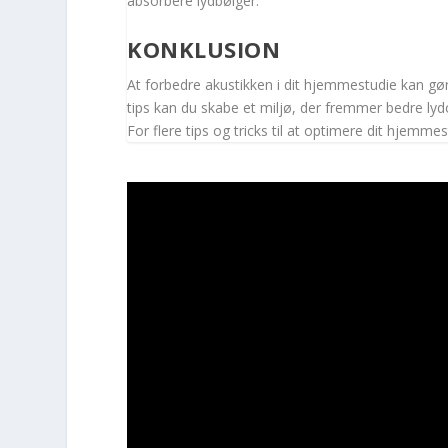
absorbere lydbølger.
KONKLUSION
At forbedre akustikken i dit hjemmestudie kan gøre
tips kan du skabe et miljø, der fremmer bedre ly
For flere tips og tricks til at optimere dit hjemme