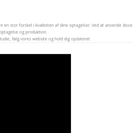
 en stor forskel i kvaliteten af dine optagelser. Ved at anvende disse
doptagelse og produktion.
studie, følg vores website og hold dig opdateret.