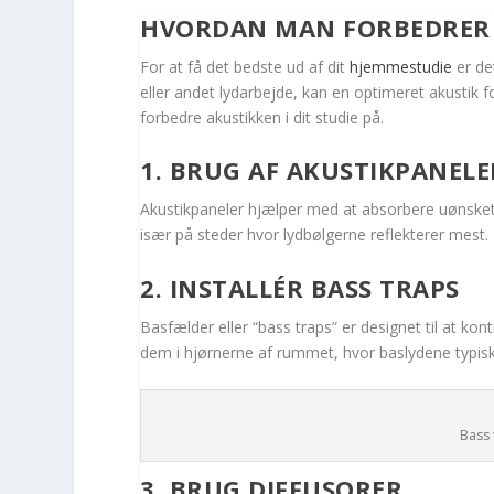
HVORDAN MAN FORBEDRER A
For at få det bedste ud af dit
hjemmestudie
er de
eller andet lydarbejde, kan en optimeret akustik f
forbedre akustikken i dit studie på.
1. BRUG AF AKUSTIKPANELE
Akustikpaneler hjælper med at absorbere uønsket 
især på steder hvor lydbølgerne reflekterer mest.
2. INSTALLÉR BASS TRAPS
Basfælder eller “bass traps” er designet til at ko
dem i hjørnerne af rummet, hvor baslydene typisk 
Bass 
3. BRUG DIFFUSORER