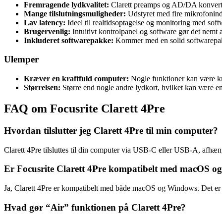
Fremragende lydkvalitet:
Clarett preamps og AD/DA konverter
Mange tilslutningsmuligheder:
Udstyret med fire mikrofonin
Lav latency:
Ideel til realtidsoptagelse og monitoring med soft
Brugervenlig:
Intuitivt kontrolpanel og software gør det nemt 
Inkluderet softwarepakke:
Kommer med en solid softwarepakk
Ulemper
Kræver en kraftfuld computer:
Nogle funktioner kan være k
Størrelsen:
Større end nogle andre lydkort, hvilket kan være en
FAQ om Focusrite Clarett 4Pre
Hvordan tilslutter jeg Clarett 4Pre til min computer?
Clarett 4Pre tilsluttes til din computer via USB-C eller USB-A, afhæ
Er Focusrite Clarett 4Pre kompatibelt med macOS 
Ja, Clarett 4Pre er kompatibelt med både macOS og Windows. Det er vigt
Hvad gør “Air” funktionen på Clarett 4Pre?