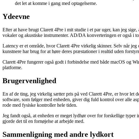
det let at komme i gang med optagelserne.
Ydeevne
Efter at have brugt Clarett 4Pre i mit studie i et par uger, kan jeg sig
vokaler og akustiske instrumenter. AD/DA konverteringen er også i top
Latency er et område, hvor Clarett 4Pre virkelig skinner. Selv når jeg 
kunstnere har brug for at høre deres præstationer i realtid uden forstyrr
Clarett 4Pre fungerer også godt i forbindelse med både macOS og Windows
platforme.
Brugervenlighed
En af de ting, jeg virkelig sætter pris på ved Clarett 4Pre, er hvor let
software, som følger med enheden, giver dig fuld kontrol over alle aspe
rode med fysiske kontroller hele tiden.
Jeg fandt også, at enheden er meget lydhør over for forskellige typer i
gjorde det til en fornøjelse at arbejde med.
Sammenligning med andre lydkort