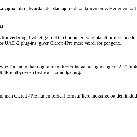
også vigtigt at se, hvordan det står sig mod konkurrenterne. Her er en 
in
vertering, hvilket gør det til et populært valg blandt professionelle. 
 for UAD-2 plug-ins, giver Clarett 4Pre mere værdi for pengene.
eevne. Quantum har dog færre mikrofonindgange og mangler “Air” funkt
tt 4Pre tilbyder en bedre all-round løsning.
, men Clarett 4Pre har en fordel i form af flere indgange og den inklu