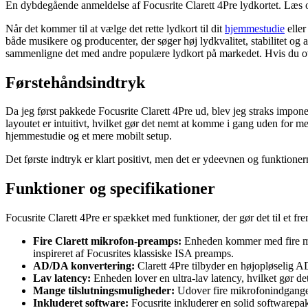
En dybdegående anmeldelse af Focusrite Clarett 4Pre lydkortet. Læs o
Når det kommer til at vælge det rette lydkort til dit
hjemmestudie
eller
både musikere og producenter, der søger høj lydkvalitet, stabilitet og
sammenligne det med andre populære lydkort på markedet. Hvis du overve
Førstehåndsindtryk
Da jeg først pakkede Focusrite Clarett 4Pre ud, blev jeg straks impone
layoutet er intuitivt, hvilket gør det nemt at komme i gang uden for me
hjemmestudie og et mere mobilt setup.
Det første indtryk er klart positivt, men det er ydeevnen og funktionern
Funktioner og specifikationer
Focusrite Clarett 4Pre er spækket med funktioner, der gør det til et fr
Fire Clarett mikrofon-preamps:
Enheden kommer med fire mikr
inspireret af Focusrites klassiske ISA preamps.
AD/DA konvertering:
Clarett 4Pre tilbyder en højopløselig A
Lav latency:
Enheden lover en ultra-lav latency, hvilket gør de
Mange tilslutningsmuligheder:
Udover fire mikrofonindgange 
Inkluderet software:
Focusrite inkluderer en solid softwarepa