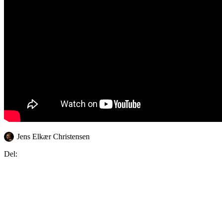
Jens Elkær Christensen
Del: