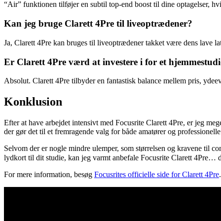
“Air” funktionen tilføjer en subtil top-end boost til dine optagelser, h
Kan jeg bruge Clarett 4Pre til liveoptrædener?
Ja, Clarett 4Pre kan bruges til liveoptrædener takket være dens lave lat
Er Clarett 4Pre værd at investere i for et hjemmestud
Absolut. Clarett 4Pre tilbyder en fantastisk balance mellem pris, ydeev
Konklusion
Efter at have arbejdet intensivt med Focusrite Clarett 4Pre, er jeg mege
der gør det til et fremragende valg for både amatører og professionelle
Selvom der er nogle mindre ulemper, som størrelsen og kravene til compu
lydkort til dit studie, kan jeg varmt anbefale Focusrite Clarett 4Pre… 
For mere information, besøg
Focusrites officielle side for Clarett 4Pre
.