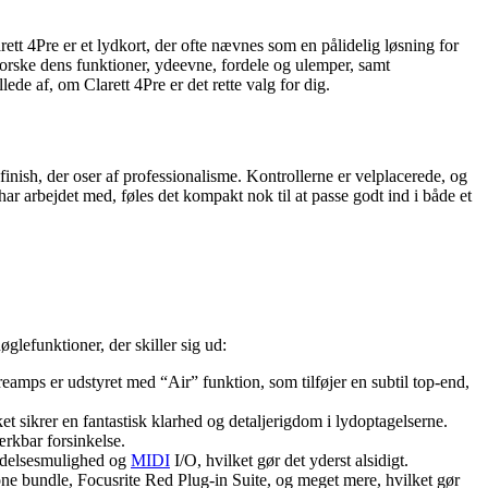
arett 4Pre er et lydkort, der ofte nævnes som en pålidelig løsning for
dforske dens funktioner, ydeevne, fordele og ulemper, samt
de af, om Clarett 4Pre er det rette valg for dig.
finish, der oser af professionalisme. Kontrollerne er velplacerede, og
har arbejdet med, føles det kompakt nok til at passe godt ind i både et
glefunktioner, der skiller sig ud:
mps er udstyret med “Air” funktion, som tilføjer en subtil top-end,
sikrer en fantastisk klarhed og detaljerigdom i lydoptagelserne.
ærkbar forsinkelse.
idelsesmulighed og
MIDI
I/O, hvilket gør det yderst alsidigt.
e bundle, Focusrite Red Plug-in Suite, og meget mere, hvilket gør