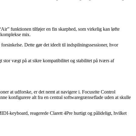
“Air” funktionen tilføjer en fin skarphed, som virkelig kan løfte
ed komplekse mix.
orsinkelse. Dette gør det ideelt til indspilningssessioner, hvor
tor vægt på at sikre kompatibilitet og stabilitet på tværs af
ioner at udforske, er det nemt at navigere i. Focusrite Control
kunne konfigurere alt fra en central softwaregrænseflade uden at skulle
 MIDI-keyboard, reagerede Clarett 4Pre hurtigt og pålideligt, hvilket