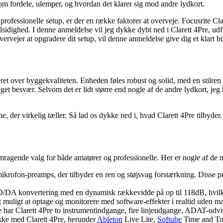
m fordele, ulemper, og hvordan det klarer sig mod andre lydkort.
 professionelle setup, er der en række faktorer at overveje. Focusrite Cl
 alsidighed. I denne anmeldelse vil jeg dykke dybt ned i Clarett 4Pre, u
jer at opgradere dit setup, vil denne anmeldelse give dig et klart bille
ret over byggekvaliteten. Enheden føles robust og solid, med en stilren 
get besvær. Selvom det er lidt større end nogle af de andre lydkort, jeg 
e, der virkelig tæller. Så lad os dykke ned i, hvad Clarett 4Pre tilbyder.
emragende valg for både amatører og professionelle. Her er nogle af de nø
ofon-preamps, der tilbyder en ren og støjsvag forstærkning. Disse prea
D/DA konvertering med en dynamisk rækkevidde på op til 118dB, hvilket 
t muligt at optage og monitorere med software-effekter i realtid uden m
har Clarett 4Pre to instrumentindgange, fire linjeudgange, ADAT-udv
kke med Clarett 4Pre, herunder
Ableton
Live Lite,
Softube
Time and Ton