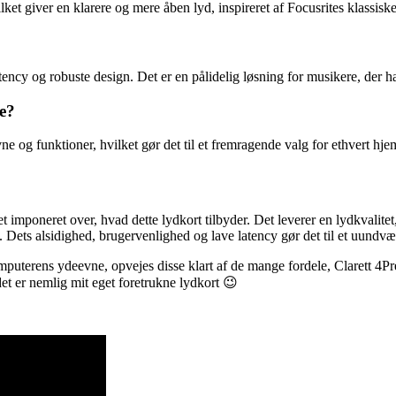
vilket giver en klarere og mere åben lyd, inspireret af Focusrites klassis
ency og robuste design. Det er en pålidelig løsning for musikere, der har
ie?
ne og funktioner, hvilket gør det til et fremragende valg for ethvert hje
t imponeret over, hvad dette lydkort tilbyder. Det leverer en lydkvalitet,
. Dets alsidighed, brugervenlighed og lave latency gør det til et uundværl
terens ydeevne, opvejes disse klart af de mange fordele, Clarett 4Pre br
det er nemlig mit eget foretrukne lydkort 😉