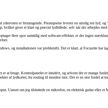
e, at ydeevnen er fremragende. Preampsene leverer en utrolig ren lyd, og 
, hvilket giver et klart og præcist lydbillede, selv når der arbejdes m
optager flere spor samtidig med software-effekter, er der ingen mærkbar f
elser.
, og installationen var problemfri. Det er klart, at Focusrite har lagt s
 det er at bruge. Kontrolpanelet er intuitivt, og selvom der er mange funkt
kter af lydkortet, fra routing til monitor mix. Det er en stor fordel at 
nput. Uanset om jeg tilsluttede en mikrofon, en elektrisk guitar eller et