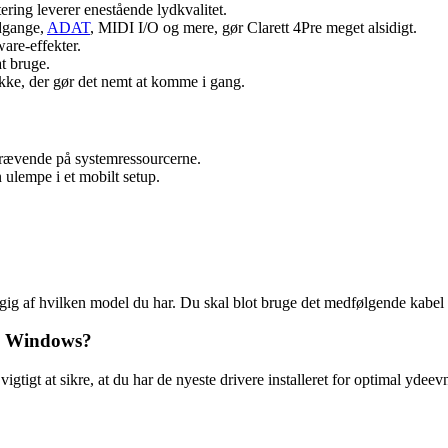
ing leverer enestående lydkvalitet.
dgange,
ADAT
, MIDI I/O og mere, gør Clarett 4Pre meget alsidigt.
ware-effekter.
at bruge.
e, der gør det nemt at komme i gang.
rævende på systemressourcerne.
 ulempe i et mobilt setup.
ngig af hvilken model du har. Du skal blot bruge det medfølgende kabel
og Windows?
igt at sikre, at du har de nyeste drivere installeret for optimal ydeev