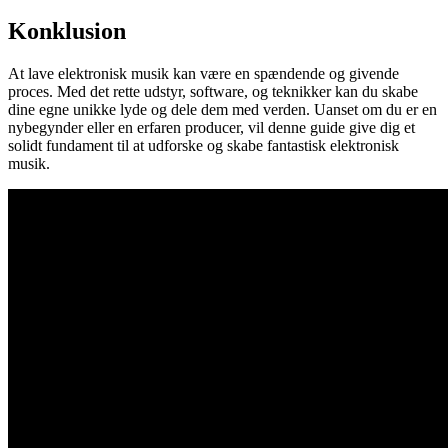
Konklusion
At lave elektronisk musik kan være en spændende og givende
proces. Med det rette udstyr, software, og teknikker kan du skabe
dine egne unikke lyde og dele dem med verden. Uanset om du er en
nybegynder eller en erfaren producer, vil denne guide give dig et
solidt fundament til at udforske og skabe fantastisk elektronisk
musik.