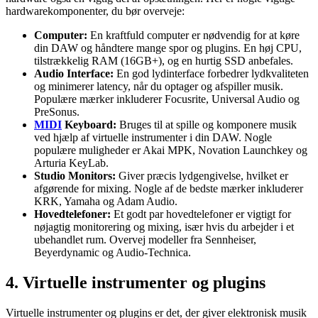
hardwarekomponenter, du bør overveje:
Computer:
En kraftfuld computer er nødvendig for at køre
din DAW og håndtere mange spor og plugins. En høj CPU,
tilstrækkelig RAM (16GB+), og en hurtig SSD anbefales.
Audio Interface:
En god lydinterface forbedrer lydkvaliteten
og minimerer latency, når du optager og afspiller musik.
Populære mærker inkluderer Focusrite, Universal Audio og
PreSonus.
MIDI
Keyboard:
Bruges til at spille og komponere musik
ved hjælp af virtuelle instrumenter i din DAW. Nogle
populære muligheder er Akai MPK, Novation Launchkey og
Arturia KeyLab.
Studio Monitors:
Giver præcis lydgengivelse, hvilket er
afgørende for mixing. Nogle af de bedste mærker inkluderer
KRK, Yamaha og Adam Audio.
Hovedtelefoner:
Et godt par hovedtelefoner er vigtigt for
nøjagtig monitorering og mixing, især hvis du arbejder i et
ubehandlet rum. Overvej modeller fra Sennheiser,
Beyerdynamic og Audio-Technica.
4. Virtuelle instrumenter og plugins
Virtuelle instrumenter og plugins er det, der giver elektronisk musik