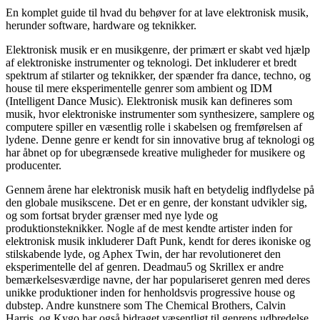
En komplet guide til hvad du behøver for at lave elektronisk musik,
herunder software, hardware og teknikker.
Elektronisk musik er en musikgenre, der primært er skabt ved hjælp
af elektroniske instrumenter og teknologi. Det inkluderer et bredt
spektrum af stilarter og teknikker, der spænder fra dance, techno, og
house til mere eksperimentelle genrer som ambient og IDM
(Intelligent Dance Music). Elektronisk musik kan defineres som
musik, hvor elektroniske instrumenter som synthesizere, samplere og
computere spiller en væsentlig rolle i skabelsen og fremførelsen af
lydene. Denne genre er kendt for sin innovative brug af teknologi og
har åbnet op for ubegrænsede kreative muligheder for musikere og
producenter.
Gennem årene har elektronisk musik haft en betydelig indflydelse på
den globale musikscene. Det er en genre, der konstant udvikler sig,
og som fortsat bryder grænser med nye lyde og
produktionsteknikker. Nogle af de mest kendte artister inden for
elektronisk musik inkluderer Daft Punk, kendt for deres ikoniske og
stilskabende lyde, og Aphex Twin, der har revolutioneret den
eksperimentelle del af genren. Deadmau5 og Skrillex er andre
bemærkelsesværdige navne, der har populariseret genren med deres
unikke produktioner inden for henholdsvis progressive house og
dubstep. Andre kunstnere som The Chemical Brothers, Calvin
Harris, og Kygo har også bidraget væsentligt til genrens udbredelse