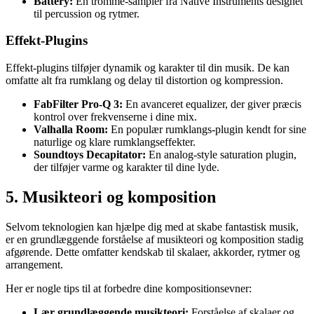
Battery:
En tromme-sampler fra Native Instruments designet
til percussion og rytmer.
Effekt-Plugins
Effekt-plugins tilføjer dynamik og karakter til din musik. De kan
omfatte alt fra rumklang og delay til distortion og kompression.
FabFilter Pro-Q 3:
En avanceret equalizer, der giver præcis
kontrol over frekvenserne i dine mix.
Valhalla Room:
En populær rumklangs-plugin kendt for sine
naturlige og klare rumklangseffekter.
Soundtoys Decapitator:
En analog-style saturation plugin,
der tilføjer varme og karakter til dine lyde.
5. Musikteori og komposition
Selvom teknologien kan hjælpe dig med at skabe fantastisk musik,
er en grundlæggende forståelse af musikteori og komposition stadig
afgørende. Dette omfatter kendskab til skalaer, akkorder, rytmer og
arrangement.
Her er nogle tips til at forbedre dine kompositionsevner:
Lær grundlæggende musikteori:
Forståelse af skalaer og