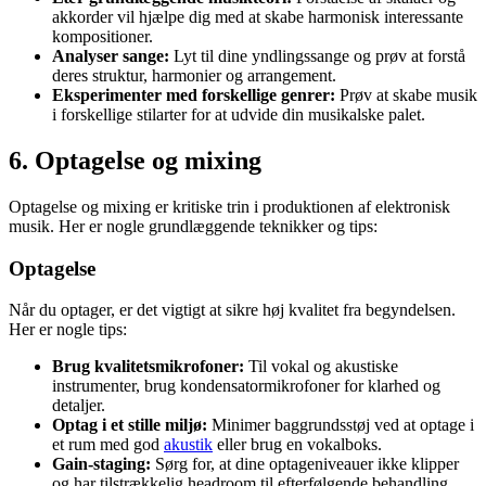
akkorder vil hjælpe dig med at skabe harmonisk interessante
kompositioner.
Analyser sange:
Lyt til dine yndlingssange og prøv at forstå
deres struktur, harmonier og arrangement.
Eksperimenter med forskellige genrer:
Prøv at skabe musik
i forskellige stilarter for at udvide din musikalske palet.
6. Optagelse og mixing
Optagelse og mixing er kritiske trin i produktionen af elektronisk
musik. Her er nogle grundlæggende teknikker og tips:
Optagelse
Når du optager, er det vigtigt at sikre høj kvalitet fra begyndelsen.
Her er nogle tips:
Brug kvalitetsmikrofoner:
Til vokal og akustiske
instrumenter, brug kondensatormikrofoner for klarhed og
detaljer.
Optag i et stille miljø:
Minimer baggrundsstøj ved at optage i
et rum med god
akustik
eller brug en vokalboks.
Gain-staging:
Sørg for, at dine optageniveauer ikke klipper
og har tilstrækkelig headroom til efterfølgende behandling.