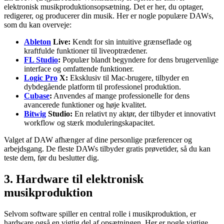
elektronisk musikproduktionsopsætning. Det er her, du optager,
redigerer, og producerer din musik. Her er nogle populære DAWs,
som du kan overveje:
Ableton
Live:
Kendt for sin intuitive grænseflade og
kraftfulde funktioner til liveoptrædener.
FL Studio
:
Populær blandt begyndere for dens brugervenlige
interface og omfattende funktioner.
Logic Pro
X:
Eksklusiv til Mac-brugere, tilbyder en
dybdegående platform til professionel produktion.
Cubase
:
Anvendes af mange professionelle for dens
avancerede funktioner og høje kvalitet.
Bitwig
Studio:
En relativt ny aktør, der tilbyder et innovativt
workflow og stærk moduleringskapacitet.
Valget af DAW afhænger af dine personlige præferencer og
arbejdsgang. De fleste DAWs tilbyder gratis prøvetider, så du kan
teste dem, før du beslutter dig.
3. Hardware til elektronisk
musikproduktion
Selvom software spiller en central rolle i musikproduktion, er
hardware også en vigtig del af opsætningen. Her er nogle vigtige