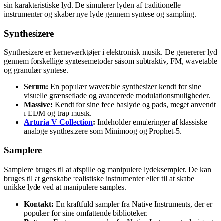
sin karakteristiske lyd. De simulerer lyden af traditionelle
instrumenter og skaber nye lyde gennem syntese og sampling.
Synthesizere
Synthesizere er kerneværktøjer i elektronisk musik. De genererer lyd
gennem forskellige syntesemetoder såsom subtraktiv, FM, wavetable
og granulær syntese.
Serum:
En populær wavetable synthesizer kendt for sine
visuelle grænseflade og avancerede modulationsmuligheder.
Massive:
Kendt for sine fede baslyde og pads, meget anvendt
i EDM og trap musik.
Arturia V Collection
:
Indeholder emuleringer af klassiske
analoge synthesizere som Minimoog og Prophet-5.
Samplere
Samplere bruges til at afspille og manipulere lydeksempler. De kan
bruges til at genskabe realistiske instrumenter eller til at skabe
unikke lyde ved at manipulere samples.
Kontakt:
En kraftfuld sampler fra Native Instruments, der er
populær for sine omfattende biblioteker.