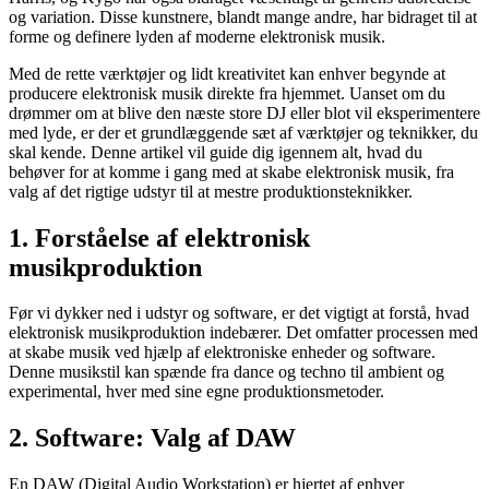
og variation. Disse kunstnere, blandt mange andre, har bidraget til at
forme og definere lyden af moderne elektronisk musik.
Med de rette værktøjer og lidt kreativitet kan enhver begynde at
producere elektronisk musik direkte fra hjemmet. Uanset om du
drømmer om at blive den næste store DJ eller blot vil eksperimentere
med lyde, er der et grundlæggende sæt af værktøjer og teknikker, du
skal kende. Denne artikel vil guide dig igennem alt, hvad du
behøver for at komme i gang med at skabe elektronisk musik, fra
valg af det rigtige udstyr til at mestre produktionsteknikker.
1. Forståelse af elektronisk
musikproduktion
Før vi dykker ned i udstyr og software, er det vigtigt at forstå, hvad
elektronisk musikproduktion indebærer. Det omfatter processen med
at skabe musik ved hjælp af elektroniske enheder og software.
Denne musikstil kan spænde fra dance og techno til ambient og
experimental, hver med sine egne produktionsmetoder.
2. Software: Valg af DAW
En DAW (Digital Audio Workstation) er hjertet af enhver