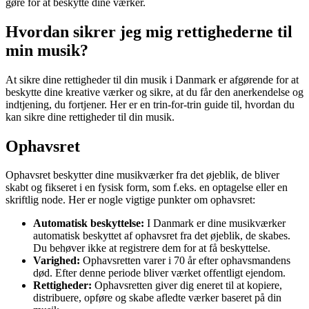
gøre for at beskytte dine værker.
Hvordan sikrer jeg mig rettighederne til
min musik?
At sikre dine rettigheder til din musik i Danmark er afgørende for at
beskytte dine kreative værker og sikre, at du får den anerkendelse og
indtjening, du fortjener. Her er en trin-for-trin guide til, hvordan du
kan sikre dine rettigheder til din musik.
Ophavsret
Ophavsret beskytter dine musikværker fra det øjeblik, de bliver
skabt og fikseret i en fysisk form, som f.eks. en optagelse eller en
skriftlig node. Her er nogle vigtige punkter om ophavsret:
Automatisk beskyttelse:
I Danmark er dine musikværker
automatisk beskyttet af ophavsret fra det øjeblik, de skabes.
Du behøver ikke at registrere dem for at få beskyttelse.
Varighed:
Ophavsretten varer i 70 år efter ophavsmandens
død. Efter denne periode bliver værket offentligt ejendom.
Rettigheder:
Ophavsretten giver dig eneret til at kopiere,
distribuere, opføre og skabe afledte værker baseret på din