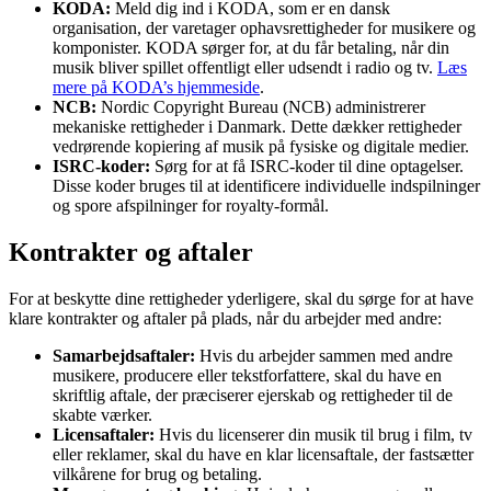
KODA:
Meld dig ind i KODA, som er en dansk
organisation, der varetager ophavsrettigheder for musikere og
komponister. KODA sørger for, at du får betaling, når din
musik bliver spillet offentligt eller udsendt i radio og tv.
Læs
mere på KODA’s hjemmeside
.
NCB:
Nordic Copyright Bureau (NCB) administrerer
mekaniske rettigheder i Danmark. Dette dækker rettigheder
vedrørende kopiering af musik på fysiske og digitale medier.
ISRC-koder:
Sørg for at få ISRC-koder til dine optagelser.
Disse koder bruges til at identificere individuelle indspilninger
og spore afspilninger for royalty-formål.
Kontrakter og aftaler
For at beskytte dine rettigheder yderligere, skal du sørge for at have
klare kontrakter og aftaler på plads, når du arbejder med andre:
Samarbejdsaftaler:
Hvis du arbejder sammen med andre
musikere, producere eller tekstforfattere, skal du have en
skriftlig aftale, der præciserer ejerskab og rettigheder til de
skabte værker.
Licensaftaler:
Hvis du licenserer din musik til brug i film, tv
eller reklamer, skal du have en klar licensaftale, der fastsætter
vilkårene for brug og betaling.