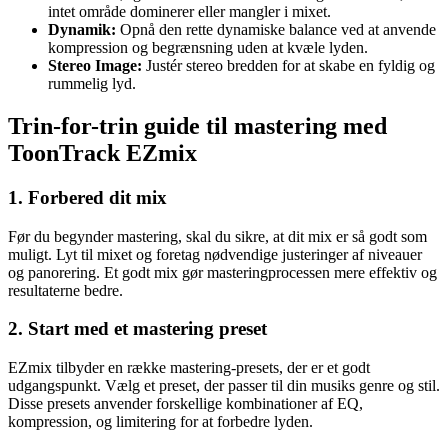
intet område dominerer eller mangler i mixet.
Dynamik:
Opnå den rette dynamiske balance ved at anvende
kompression og begrænsning uden at kvæle lyden.
Stereo Image:
Justér stereo bredden for at skabe en fyldig og
rummelig lyd.
Trin-for-trin guide til mastering med
ToonTrack EZmix
1. Forbered dit mix
Før du begynder mastering, skal du sikre, at dit mix er så godt som
muligt. Lyt til mixet og foretag nødvendige justeringer af niveauer
og panorering. Et godt mix gør masteringprocessen mere effektiv og
resultaterne bedre.
2. Start med et mastering preset
EZmix tilbyder en række mastering-presets, der er et godt
udgangspunkt. Vælg et preset, der passer til din musiks genre og stil.
Disse presets anvender forskellige kombinationer af EQ,
kompression, og limitering for at forbedre lyden.