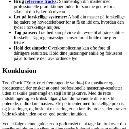
Brug
reference tracks
:
Sammenlign din master med
professionelle produktioner inden for samme genre for at
sikre, at din lyd er på niveau.
Lyt på forskellige systemer:
Afspil din master på forskellige
højttalere og hovedtelefoner for at få en idé om, hvordan den
lyder i forskellige miljøer.
Tag pauser:
Træthed kan påvirke din evne til at høre subtile
forskelle. Tag regelmæssige pauser for at holde dine ører
friske.
Hold det simpelt:
Overkomplicering kan ofte føre til
dårligere resultater. Hold dine justeringer enkle og fokuseret
på at forbedre den overordnede lyd.
Konklusion
ToonTrack EZmix er et fremragende værktøj for musikere og
producenter, der ønsker at opnå professionelle mastering-resultater
uden at skulle gennemgå en stejl læringskurve. Med de rette
indstillinger og en kritisk tilgang kan du forvandle dine mix til
polerede, radioklare masters. Eksperimentér med forskellige presets
og justeringer, og husk, at mastering er en kreativ proces, der kræver
både teknisk viden og en god portion intuition.
Ved at følge denne guide er du godt rustet til at tage kontrol over din
musikproduktion og sikre, at dine tracks lyder så godt som muligt på