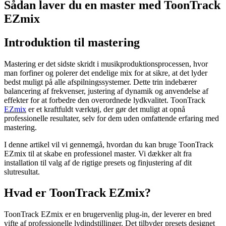
Sådan laver du en master med ToonTrack
EZmix
Introduktion til mastering
Mastering er det sidste skridt i musikproduktionsprocessen, hvor
man forfiner og polerer det endelige mix for at sikre, at det lyder
bedst muligt på alle afspilningssystemer. Dette trin indebærer
balancering af frekvenser, justering af dynamik og anvendelse af
effekter for at forbedre den overordnede lydkvalitet. ToonTrack
EZmix
er et kraftfuldt værktøj, der gør det muligt at opnå
professionelle resultater, selv for dem uden omfattende erfaring med
mastering.
I denne artikel vil vi gennemgå, hvordan du kan bruge ToonTrack
EZmix til at skabe en professionel master. Vi dækker alt fra
installation til valg af de rigtige presets og finjustering af dit
slutresultat.
Hvad er ToonTrack EZmix?
ToonTrack EZmix er en brugervenlig plug-in, der leverer en bred
vifte af professionelle lydindstillinger. Det tilbyder presets designet