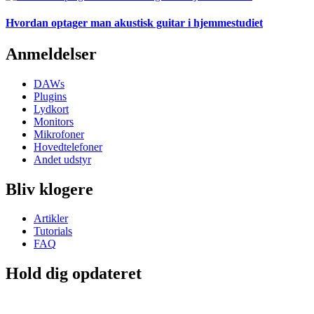
Hvordan optager man akustisk guitar i hjemmestudiet
Anmeldelser
DAWs
Plugins
Lydkort
Monitors
Mikrofoner
Hovedtelefoner
Andet udstyr
Bliv klogere
Artikler
Tutorials
FAQ
Hold dig opdateret