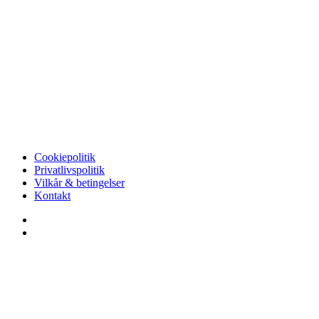
Cookiepolitik
Privatlivspolitik
Vilkår & betingelser
Kontakt