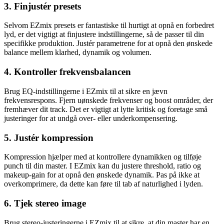
3. Finjustér presets
Selvom EZmix presets er fantastiske til hurtigt at opnå en forbedret
lyd, er det vigtigt at finjustere indstillingerne, så de passer til din
specifikke produktion. Justér parametrene for at opnå den ønskede
balance mellem klarhed, dynamik og volumen.
4. Kontroller frekvensbalancen
Brug EQ-indstillingerne i EZmix til at sikre en jævn
frekvensrespons. Fjern uønskede frekvenser og boost områder, der
fremhæver dit track. Det er vigtigt at lytte kritisk og foretage små
justeringer for at undgå over- eller underkompensering.
5. Justér kompression
Kompression hjælper med at kontrollere dynamikken og tilføje
punch til din master. I EZmix kan du justere threshold, ratio og
makeup-gain for at opnå den ønskede dynamik. Pas på ikke at
overkomprimere, da dette kan føre til tab af naturlighed i lyden.
6. Tjek stereo image
Brug stereo-justeringerne i EZmix til at sikre, at din master har en