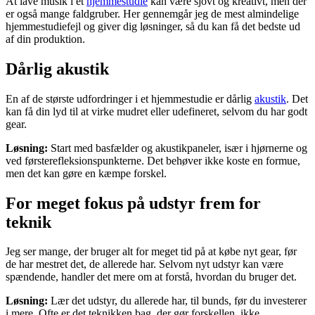
At lave musik i et
hjemmestudie
kan være sjovt og kreativt, men der
er også mange faldgruber. Her gennemgår jeg de mest almindelige
hjemmestudiefejl og giver dig løsninger, så du kan få det bedste ud
af din produktion.
Dårlig akustik
En af de største udfordringer i et hjemmestudie er dårlig
akustik
. Det
kan få din lyd til at virke mudret eller udefineret, selvom du har godt
gear.
Løsning:
Start med basfælder og akustikpaneler, især i hjørnerne og
ved førsterefleksionspunkterne. Det behøver ikke koste en formue,
men det kan gøre en kæmpe forskel.
For meget fokus på udstyr frem for
teknik
Jeg ser mange, der bruger alt for meget tid på at købe nyt gear, før
de har mestret det, de allerede har. Selvom nyt udstyr kan være
spændende, handler det mere om at forstå, hvordan du bruger det.
Løsning:
Lær det udstyr, du allerede har, til bunds, før du investerer
i mere. Ofte er det teknikken bag, der gør forskellen, ikke