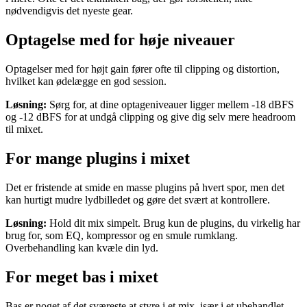
nødvendigvis det nyeste gear.
Optagelse med for høje niveauer
Optagelser med for højt gain fører ofte til clipping og distortion,
hvilket kan ødelægge en god session.
Løsning:
Sørg for, at dine optageniveauer ligger mellem -18 dBFS
og -12 dBFS for at undgå clipping og give dig selv mere headroom
til mixet.
For mange plugins i mixet
Det er fristende at smide en masse plugins på hvert spor, men det
kan hurtigt mudre lydbilledet og gøre det svært at kontrollere.
Løsning:
Hold dit mix simpelt. Brug kun de plugins, du virkelig har
brug for, som EQ, kompressor og en smule rumklang.
Overbehandling kan kvæle din lyd.
For meget bas i mixet
Bas er noget af det sværeste at styre i et mix, især i et ubehandlet