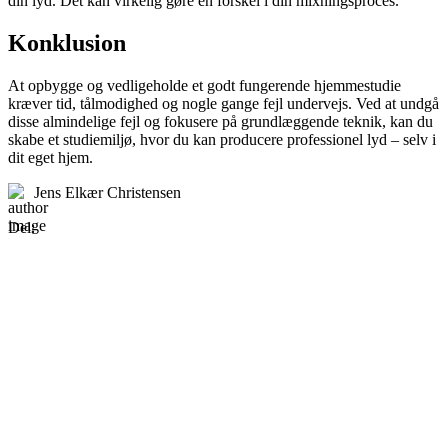
din lyd. Det kan virkelig gøre en forskel i din mixningsproces.
Konklusion
At opbygge og vedligeholde et godt fungerende hjemmestudie
kræver tid, tålmodighed og nogle gange fejl undervejs. Ved at undgå
disse almindelige fejl og fokusere på grundlæggende teknik, kan du
skabe et studiemiljø, hvor du kan producere professionel lyd – selv i
dit eget hjem.
Jens Elkær Christensen
Del: